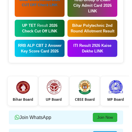
CUT OFF Check LINK
City Admit Card 2026
LINK
UP TET
Result
2026
Bihar Polytechnic 2nd
Check Cut Off LINK
Round Allotment Result
RRB ALP CBT 2 Answer
ITI Result 2926 Kaise
Key Score Card 2026
Dekhe LINK
Bihar Board
UP Board
CBSE Board
MP Board
Join WhatsApp
Join Now