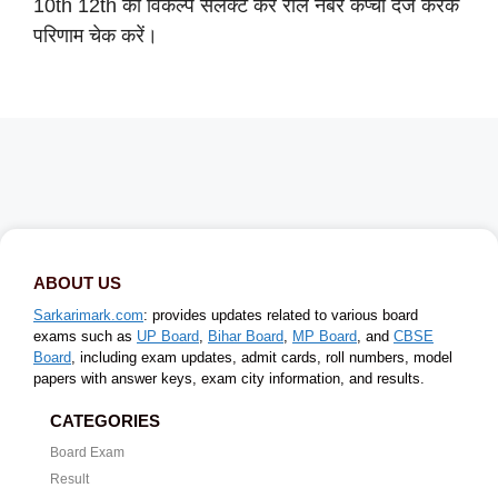
10th 12th का विकल्प सेलेक्ट करें रोल नंबर कैप्चा दर्ज करके
परिणाम चेक करें।
ABOUT US
Sarkarimark.com
: provides updates related to various board
exams such as
UP Board
,
Bihar Board
,
MP Board
, and
CBSE
Board
, including exam updates, admit cards, roll numbers, model
papers with answer keys, exam city information, and results.
CATEGORIES
Board Exam
Result