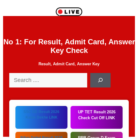
No 1: For Result, Admit Card, Answer
Key Check
Result, Admit Card, Answer Key
Search
SSC GD Result 2026
UP TET Result 2026
Kaise Dekhe LINK
Check Cut Off LINK
Bihar Deled Result 2026
RRB Group D Exam