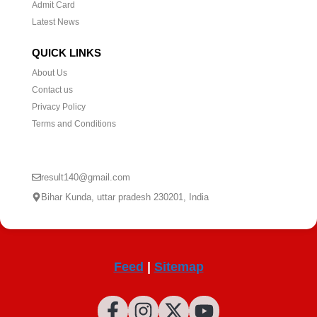
Admit Card
Latest News
QUICK LINKS
About Us
Contact us
Privacy Policy
Terms and Conditions
CONTACT US
result140@gmail.com
Bihar Kunda, uttar pradesh 230201, India
Feed
|
Sitemap