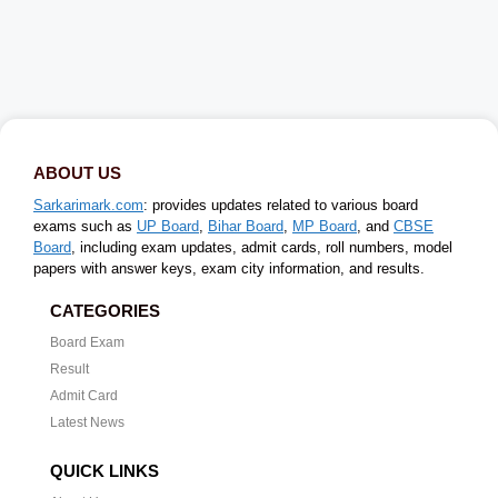
ABOUT US
Sarkarimark.com
: provides updates related to various board
exams such as
UP Board
,
Bihar Board
,
MP Board
, and
CBSE
Board
, including exam updates, admit cards, roll numbers, model
papers with answer keys, exam city information, and results.
CATEGORIES
Board Exam
Result
Admit Card
Latest News
QUICK LINKS