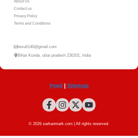
About Us
Contact us
Privacy Policy
Terms and Conditions
CONTACT US
result140@gmail.com
Bihar Kunda, uttar pradesh 230201, India
Feed
|
Sitemap
© 2026 sarkarimark.com | All rights reserved.