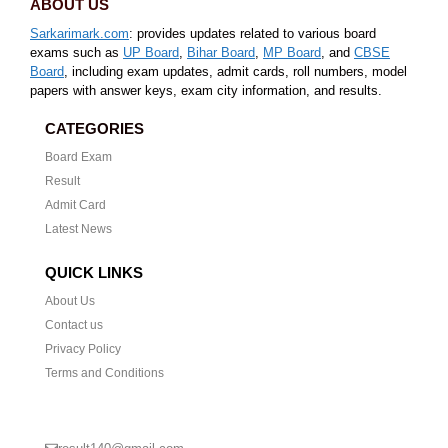
ABOUT US
Sarkarimark.com
: provides updates related to various board
exams such as
UP Board
,
Bihar Board
,
MP Board
, and
CBSE
Board
, including exam updates, admit cards, roll numbers, model
papers with answer keys, exam city information, and results.
CATEGORIES
Board Exam
Result
Admit Card
Latest News
QUICK LINKS
About Us
Contact us
Privacy Policy
Terms and Conditions
CONTACT US