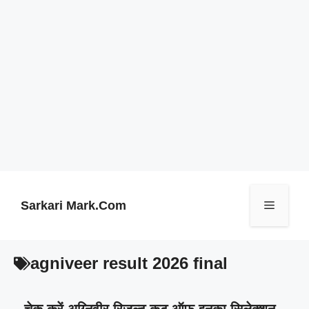
Skip
to
content
Sarkari Mark.Com
Menu
agniveer result 2026 final