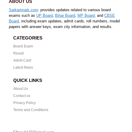
ABOUT US
Sarkarimark.com
: provides updates related to various board
exams such as
UP Board
,
Bihar Board
,
MP Board
, and
CBSE
Board
, including exam updates, admit cards, roll numbers, model
papers with answer keys, exam city information, and results.
CATEGORIES
Board Exam
Result
Admit Card
Latest News
QUICK LINKS
About Us
Contact us
Privacy Policy
Terms and Conditions
CONTACT US