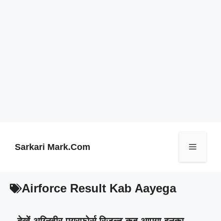
Skip
to
content
Sarkari Mark.Com
Menu
Airforce Result Kab Aayega