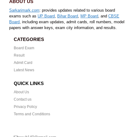
ABOUT US
Sarkarimark.com
: provides updates related to various board
exams such as
UP Board
,
Bihar Board
,
MP Board
, and
CBSE
Board
, including exam updates, admit cards, roll numbers, model
papers with answer keys, exam city information, and results.
CATEGORIES
Board Exam
Result
Admit Card
Latest News
QUICK LINKS
About Us
Contact us
Privacy Policy
Terms and Conditions
CONTACT US