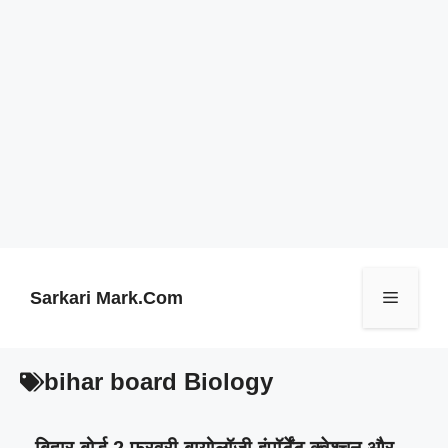
Skip
to
content
Sarkari Mark.Com
Menu
bihar board Biology