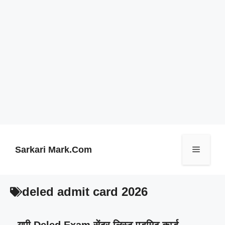
Skip
to
content
Sarkari Mark.Com
Menu
deled admit card 2026