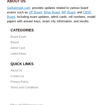
ABOUT US
Sarkarimark.com
: provides updates related to various board
exams such as
UP Board
,
Bihar Board
,
MP Board
, and
CBSE
Board
, including exam updates, admit cards, roll numbers, model
papers with answer keys, exam city information, and results.
CATEGORIES
Board Exam
Result
Admit Card
Latest News
QUICK LINKS
About Us
Contact us
Privacy Policy
Terms and Conditions
CONTACT US