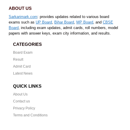
ABOUT US
Sarkarimark.com
: provides updates related to various board
exams such as
UP Board
,
Bihar Board
,
MP Board
, and
CBSE
Board
, including exam updates, admit cards, roll numbers, model
papers with answer keys, exam city information, and results.
CATEGORIES
Board Exam
Result
Admit Card
Latest News
QUICK LINKS
About Us
Contact us
Privacy Policy
Terms and Conditions
CONTACT US