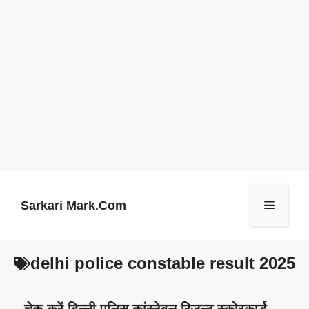
Skip
to
content
Sarkari Mark.Com
Menu
delhi police constable result 2025