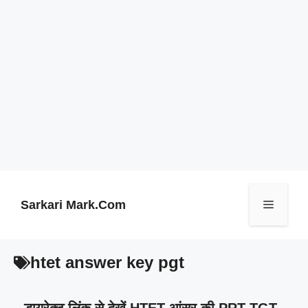
Skip
to
content
Sarkari Mark.Com
Menu
htet answer key pgt