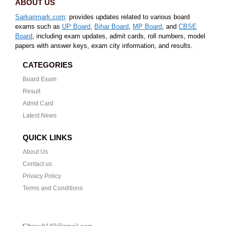
ABOUT US
Sarkarimark.com
: provides updates related to various board
exams such as
UP Board
,
Bihar Board
,
MP Board
, and
CBSE
Board
, including exam updates, admit cards, roll numbers, model
papers with answer keys, exam city information, and results.
CATEGORIES
Board Exam
Result
Admit Card
Latest News
QUICK LINKS
About Us
Contact us
Privacy Policy
Terms and Conditions
CONTACT US