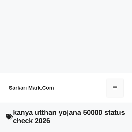
Skip
to
content
Sarkari Mark.Com
Menu
kanya utthan yojana 50000 status
check 2026