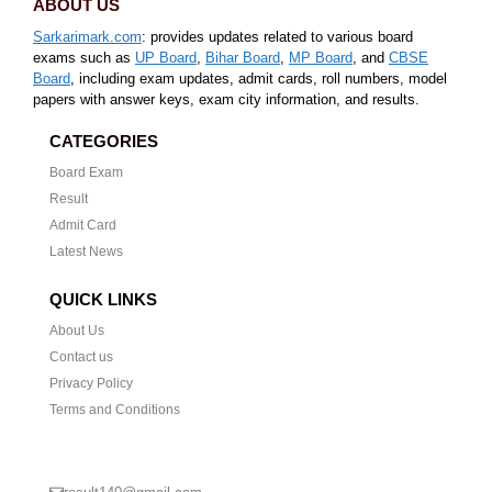
ABOUT US
Sarkarimark.com
: provides updates related to various board
exams such as
UP Board
,
Bihar Board
,
MP Board
, and
CBSE
Board
, including exam updates, admit cards, roll numbers, model
papers with answer keys, exam city information, and results.
CATEGORIES
Board Exam
Result
Admit Card
Latest News
QUICK LINKS
About Us
Contact us
Privacy Policy
Terms and Conditions
CONTACT US