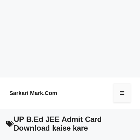
Skip
to
content
Sarkari Mark.Com
Menu
UP B.Ed JEE Admit Card
Download kaise kare