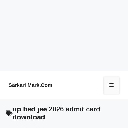
Skip
to
content
Sarkari Mark.Com
Menu
up bed jee 2026 admit card
download