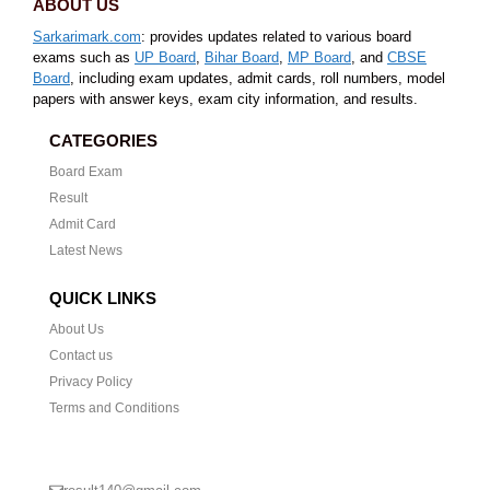
ABOUT US
Sarkarimark.com
: provides updates related to various board
exams such as
UP Board
,
Bihar Board
,
MP Board
, and
CBSE
Board
, including exam updates, admit cards, roll numbers, model
papers with answer keys, exam city information, and results.
CATEGORIES
Board Exam
Result
Admit Card
Latest News
QUICK LINKS
About Us
Contact us
Privacy Policy
Terms and Conditions
CONTACT US