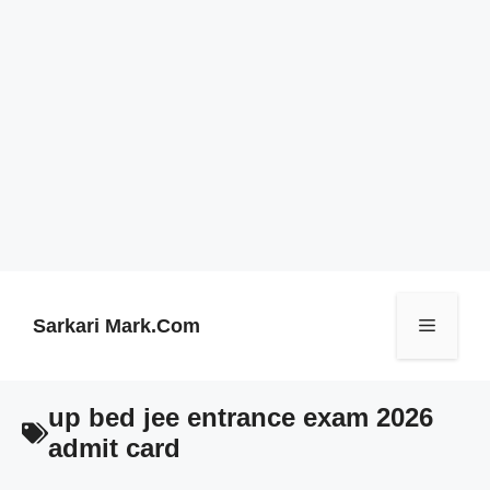
Skip
to
content
Sarkari Mark.Com
Menu
up bed jee entrance exam 2026
admit card