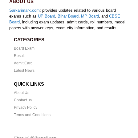
ABOUT US
Sarkarimark.com
: provides updates related to various board
exams such as
UP Board
,
Bihar Board
,
MP Board
, and
CBSE
Board
, including exam updates, admit cards, roll numbers, model
papers with answer keys, exam city information, and results.
CATEGORIES
Board Exam
Result
Admit Card
Latest News
QUICK LINKS
About Us
Contact us
Privacy Policy
Terms and Conditions
CONTACT US