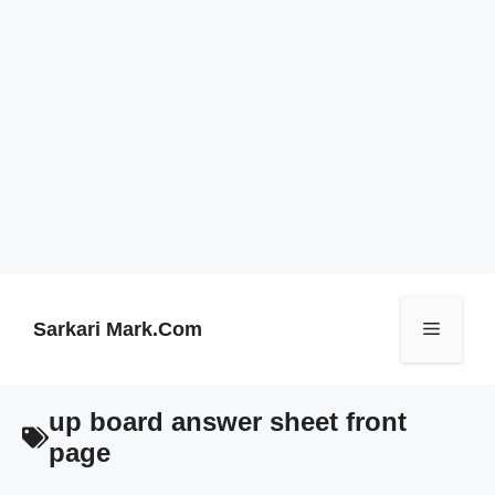
Skip
to
content
Sarkari Mark.Com
Menu
up board answer sheet front
page