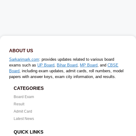
ABOUT US
Sarkarimark.com
: provides updates related to various board
exams such as
UP Board
,
Bihar Board
,
MP Board
, and
CBSE
Board
, including exam updates, admit cards, roll numbers, model
papers with answer keys, exam city information, and results.
CATEGORIES
Board Exam
Result
Admit Card
Latest News
QUICK LINKS