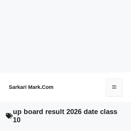
Skip
to
content
Sarkari Mark.Com
Menu
up board result 2026 date class
10