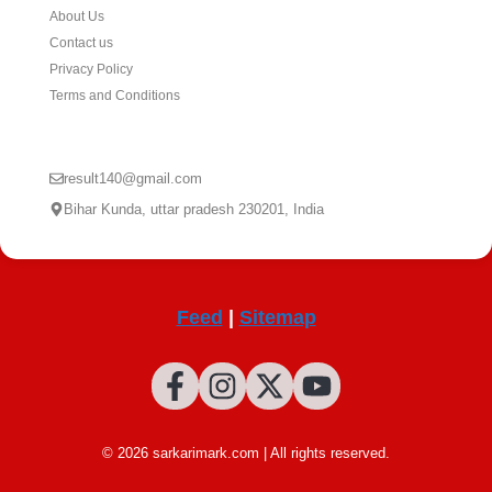
About Us
Contact us
Privacy Policy
Terms and Conditions
CONTACT US
result140@gmail.com
Bihar Kunda, uttar pradesh 230201, India
Feed
|
Sitemap
© 2026 sarkarimark.com | All rights reserved.