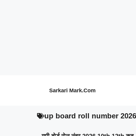
Skip
to
content
Sarkari Mark.Com
up board roll number 202