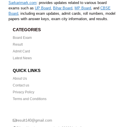
Sarkarimark.com
: provides updates related to various board
exams such as
UP Board
,
Bihar Board
,
MP Board
, and
CBSE
Board
, including exam updates, admit cards, roll numbers, model
papers with answer keys, exam city information, and results.
CATEGORIES
Board Exam
Result
Admit Card
Latest News
QUICK LINKS
About Us
Contact us
Privacy Policy
Terms and Conditions
CONTACT US
result140@gmail.com