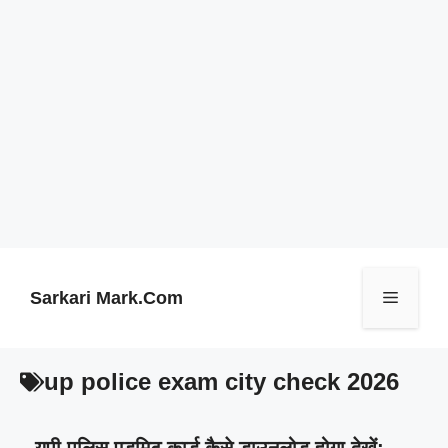
Skip
to
content
Sarkari Mark.Com
Menu
up police exam city check 2026