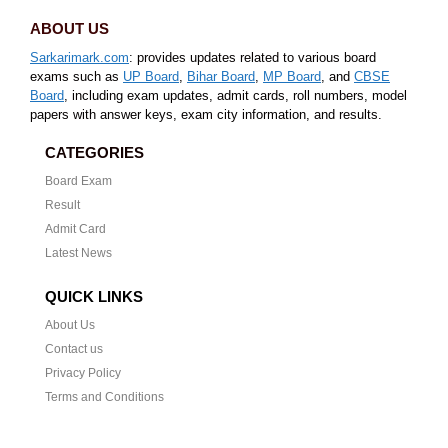
ABOUT US
Sarkarimark.com
: provides updates related to various board
exams such as
UP Board
,
Bihar Board
,
MP Board
, and
CBSE
Board
, including exam updates, admit cards, roll numbers, model
papers with answer keys, exam city information, and results.
CATEGORIES
Board Exam
Result
Admit Card
Latest News
QUICK LINKS
About Us
Contact us
Privacy Policy
Terms and Conditions
CONTACT US