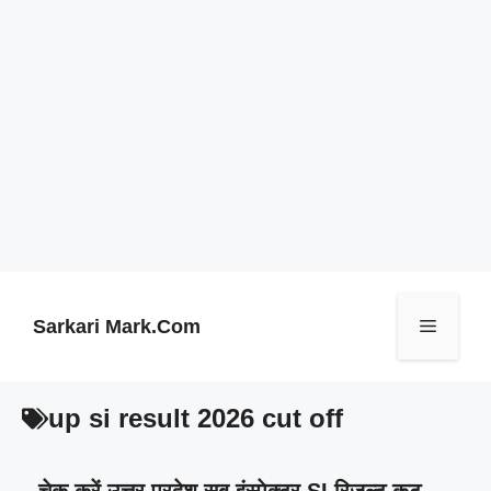
Skip
to
content
Sarkari Mark.Com
Menu
up si result 2026 cut off