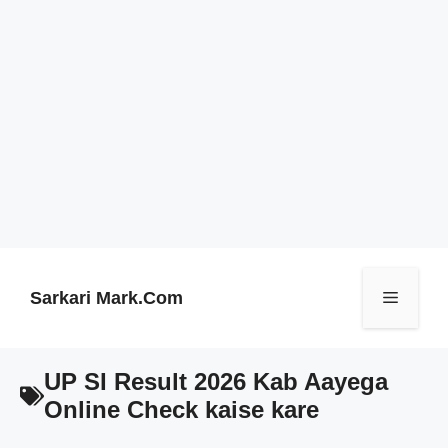
Skip
to
content
Sarkari Mark.Com
Menu
UP SI Result 2026 Kab Aayega
Online Check kaise kare