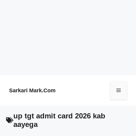
Skip
to
content
Sarkari Mark.Com
Menu
up tgt admit card 2026 kab
aayega