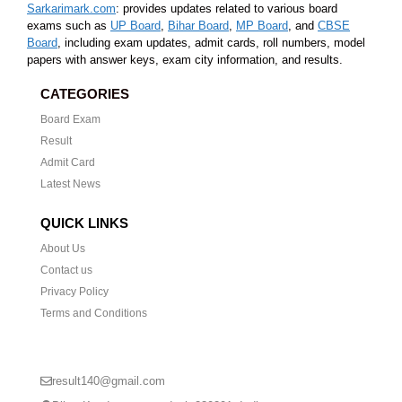
Sarkarimark.com
: provides updates related to various board
exams such as
UP Board
,
Bihar Board
,
MP Board
, and
CBSE
Board
, including exam updates, admit cards, roll numbers, model
papers with answer keys, exam city information, and results.
CATEGORIES
Board Exam
Result
Admit Card
Latest News
QUICK LINKS
About Us
Contact us
Privacy Policy
Terms and Conditions
CONTACT US
result140@gmail.com