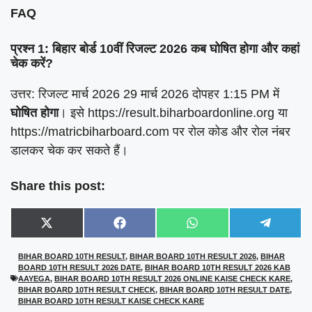
FAQ
प्रश्न 1: बिहार बोर्ड 10वीं रिजल्ट 2026 कब घोषित होगा और कहां
चेक करें?
उत्तर: रिजल्ट मार्च 2026 29 मार्च 2026 दोपहर 1:15 PM में
घोषित होगा
। इसे https://result.biharboardonline.org या
https://matricbiharboard.com पर रोल कोड और रोल नंबर
डालकर चेक कर सकते हैं।
Share this post:
Share
Share
Share
Share
X
F
W
T
on
on
on
on
(
a
h
e
T
c
a
l
BIHAR BOARD 10TH RESULT
,
BIHAR BOARD 10TH RESULT 2026
,
BIHAR
w
e
t
e
BOARD 10TH RESULT 2026 DATE
,
BIHAR BOARD 10TH RESULT 2026 KAB
i
b
s
g
t
o
A
r
AAYEGA
,
BIHAR BOARD 10TH RESULT 2026 ONLINE KAISE CHECK KARE
,
t
o
p
a
BIHAR BOARD 10TH RESULT CHECK
,
BIHAR BOARD 10TH RESULT DATE
,
e
k
p
m
BIHAR BOARD 10TH RESULT KAISE CHECK KARE
r