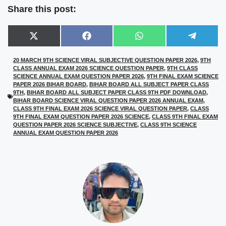
Share this post:
Share
Share
Share
Share
X
F
W
T
on
on
on
on
(
a
h
e
T
c
a
l
20 MARCH 9TH SCIENCE VIRAL SUBJECTIVE QUESTION PAPER 2026
,
9TH
w
e
t
e
CLASS ANNUAL EXAM 2026 SCIENCE QUESTION PAPER
,
9TH CLASS
i
b
s
g
t
o
A
r
SCIENCE ANNUAL EXAM QUESTION PAPER 2026
,
9TH FINAL EXAM SCIENCE
t
o
p
a
PAPER 2026 BIHAR BOARD
,
BIHAR BOARD ALL SUBJECT PAPER CLASS
e
k
p
m
9TH
,
BIHAR BOARD ALL SUBJECT PAPER CLASS 9TH PDF DOWNLOAD
,
r
BIHAR BOARD SCIENCE VIRAL QUESTION PAPER 2026 ANNUAL EXAM
,
)
CLASS 9TH FINAL EXAM 2026 SCIENCE VIRAL QUESTION PAPER
,
CLASS
9TH FINAL EXAM QUESTION PAPER 2026 SCIENCE
,
CLASS 9TH FINAL EXAM
QUESTION PAPER 2026 SCIENCE SUBJECTIVE
,
CLASS 9TH SCIENCE
ANNUAL EXAM QUESTION PAPER 2026