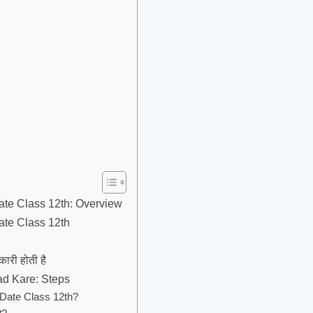
te Class 12th: Overview
ate Class 12th
री होती है
ad Kare: Steps
Date Class 12th?