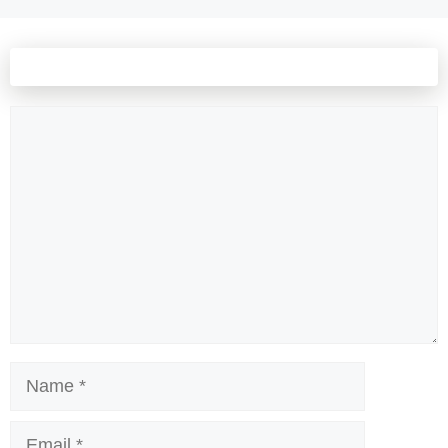
Leave a comment
Comment
Name
Email