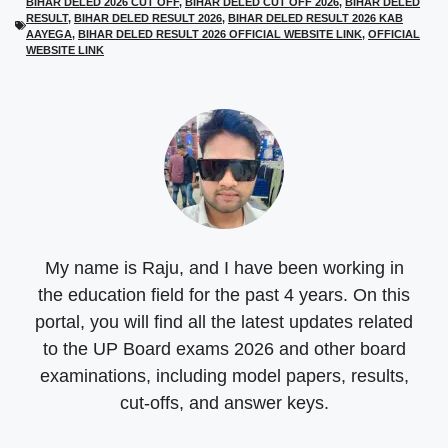
BIHAR DELED 2026 CUT OFF
,
BIHAR DELED CUT OFF 2026
,
BIHAR DELED
w
e
t
e
RESULT
,
BIHAR DELED RESULT 2026
,
BIHAR DELED RESULT 2026 KAB
i
b
s
g
t
o
A
r
AAYEGA
,
BIHAR DELED RESULT 2026 OFFICIAL WEBSITE LINK
,
OFFICIAL
t
o
p
a
WEBSITE LINK
e
k
p
m
r
)
My name is Raju, and I have been working in
the education field for the past 4 years. On this
portal, you will find all the latest updates related
to the UP Board exams 2026 and other board
examinations, including model papers, results,
cut-offs, and answer keys.