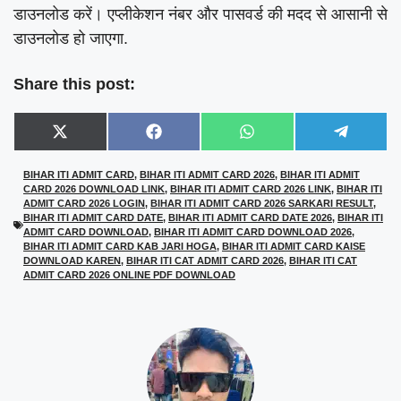
डाउनलोड करें। एप्लीकेशन नंबर और पासवर्ड की मदद से आसानी से
डाउनलोड हो जाएगा.
Share this post:
Share
Share
Share
Share
X
F
W
T
on
on
on
on
(
a
h
e
T
c
a
l
BIHAR ITI ADMIT CARD
,
BIHAR ITI ADMIT CARD 2026
,
BIHAR ITI ADMIT
w
e
t
e
CARD 2026 DOWNLOAD LINK
,
BIHAR ITI ADMIT CARD 2026 LINK
,
BIHAR ITI
i
b
s
g
t
o
A
r
ADMIT CARD 2026 LOGIN
,
BIHAR ITI ADMIT CARD 2026 SARKARI RESULT
,
t
o
p
a
BIHAR ITI ADMIT CARD DATE
,
BIHAR ITI ADMIT CARD DATE 2026
,
BIHAR ITI
e
k
p
m
ADMIT CARD DOWNLOAD
,
BIHAR ITI ADMIT CARD DOWNLOAD 2026
,
r
BIHAR ITI ADMIT CARD KAB JARI HOGA
,
BIHAR ITI ADMIT CARD KAISE
)
DOWNLOAD KAREN
,
BIHAR ITI CAT ADMIT CARD 2026
,
BIHAR ITI CAT
ADMIT CARD 2026 ONLINE PDF DOWNLOAD