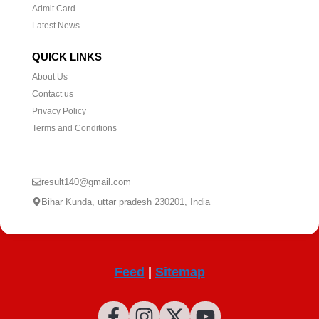
Admit Card
Latest News
QUICK LINKS
About Us
Contact us
Privacy Policy
Terms and Conditions
CONTACT US
result140@gmail.com
Bihar Kunda, uttar pradesh 230201, India
Feed
|
Sitemap