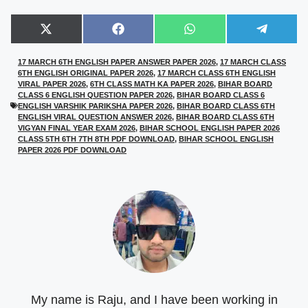
Share
Share
Share
Share
X
F
W
T
on
on
on
on
(
a
h
e
T
c
a
l
17 MARCH 6TH ENGLISH PAPER ANSWER PAPER 2026
,
17 MARCH CLASS
w
e
t
e
6TH ENGLISH ORIGINAL PAPER 2026
,
17 MARCH CLASS 6TH ENGLISH
i
b
s
g
t
o
A
r
VIRAL PAPER 2026
,
6TH CLASS MATH KA PAPER 2026
,
BIHAR BOARD
t
o
p
a
CLASS 6 ENGLISH QUESTION PAPER 2026
,
BIHAR BOARD CLASS 6
e
k
p
m
ENGLISH VARSHIK PARIKSHA PAPER 2026
,
BIHAR BOARD CLASS 6TH
r
ENGLISH VIRAL QUESTION ANSWER 2026
,
BIHAR BOARD CLASS 6TH
)
VIGYAN FINAL YEAR EXAM 2026
,
BIHAR SCHOOL ENGLISH PAPER 2026
CLASS 5TH 6TH 7TH 8TH PDF DOWNLOAD
,
BIHAR SCHOOL ENGLISH
PAPER 2026 PDF DOWNLOAD
My name is Raju, and I have been working in