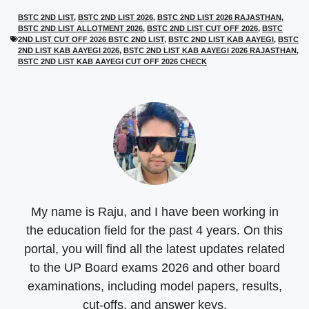
T
c
a
l
BSTC 2ND LIST
,
BSTC 2ND LIST 2026
,
BSTC 2ND LIST 2026 RAJASTHAN
,
w
e
t
e
BSTC 2ND LIST ALLOTMENT 2026
,
BSTC 2ND LIST CUT OFF 2026
,
BSTC
i
b
s
g
t
o
A
r
2ND LIST CUT OFF 2026 BSTC 2ND LIST
,
BSTC 2ND LIST KAB AAYEGI
,
BSTC
t
o
p
a
2ND LIST KAB AAYEGI 2026
,
BSTC 2ND LIST KAB AAYEGI 2026 RAJASTHAN
,
e
k
p
m
BSTC 2ND LIST KAB AAYEGI CUT OFF 2026 CHECK
r
)
My name is Raju, and I have been working in
the education field for the past 4 years. On this
portal, you will find all the latest updates related
to the UP Board exams 2026 and other board
examinations, including model papers, results,
cut-offs, and answer keys.