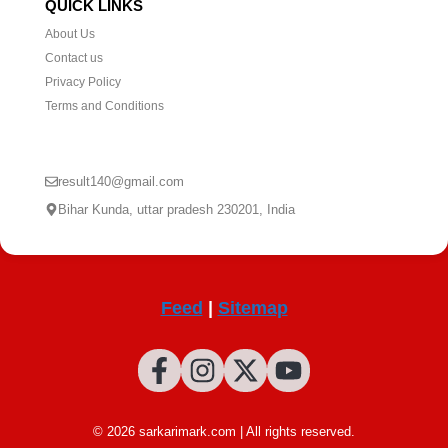
QUICK LINKS
About Us
Contact us
Privacy Policy
Terms and Conditions
CONTACT US
result140@gmail.com
Bihar Kunda, uttar pradesh 230201, India
Feed
|
Sitemap
© 2026 sarkarimark.com | All rights reserved.