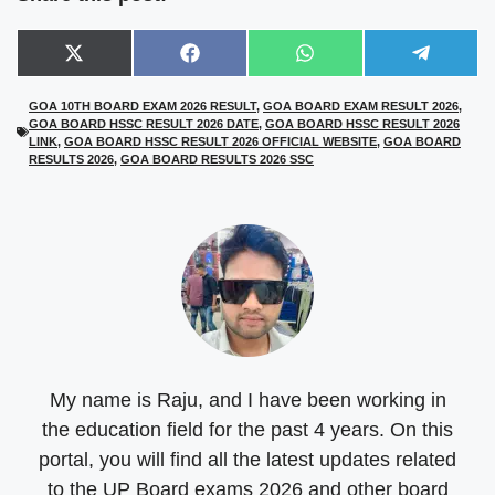
Share
Share
Share
Share
X
F
W
T
on
on
on
on
(
a
h
e
T
c
a
l
GOA 10TH BOARD EXAM 2026 RESULT
,
GOA BOARD EXAM RESULT 2026
,
w
e
t
e
GOA BOARD HSSC RESULT 2026 DATE
,
GOA BOARD HSSC RESULT 2026
i
b
s
g
t
o
A
r
LINK
,
GOA BOARD HSSC RESULT 2026 OFFICIAL WEBSITE
,
GOA BOARD
t
o
p
a
RESULTS 2026
,
GOA BOARD RESULTS 2026 SSC
e
k
p
m
r
)
My name is Raju, and I have been working in
the education field for the past 4 years. On this
portal, you will find all the latest updates related
to the UP Board exams 2026 and other board