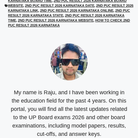
t
o
p
a
KARNATAKA BOARD TIME
,
2ND PUC RESULT 2026 KARNATAKA BOARD
e
k
p
m
WEBSITE
,
2ND PUC RESULT 2026 KARNATAKA DATE
,
2ND PUC RESULT 2026
r
KARNATAKA LINK
,
2ND PUC RESULT 2026 KARNATAKA ONLINE
,
2ND PUC
)
RESULT 2026 KARNATAKA STATE
,
2ND PUC RESULT 2026 KARNATAKA
TIME
,
2ND PUC RESULT 2026 KARNATAKA WEBSITE
,
HOW TO CHECK 2ND
PUC RESULT 2026 KARNATAKA
My name is Raju, and I have been working in
the education field for the past 4 years. On this
portal, you will find all the latest updates related
to the UP Board exams 2026 and other board
examinations, including model papers, results,
cut-offs, and answer keys.