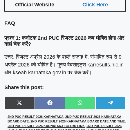
Official Website
Click Here
FAQ
प्रश्न 1: कर्नाटक 2nd PUC रिजल्ट 2026 कब घोषित होगा और
कहां चेक करें?
उत्तर: रिजल्ट अप्रैल 2026 के पहले सप्ताह में, संभावित रूप से 9
अप्रैल 2026 को घोषित है। मुख्य वेबसाइट्स karresults.nic.in
और kseab.karnataka.gov.in पर चेक करें।
Share this post:
Share
Share
Share
Share
X
F
W
T
on
on
on
on
(
a
h
e
T
c
a
l
2ND PUC RESULT 2026 KARNATAKA
,
2ND PUC RESULT 2026 KARNATAKA
w
e
t
e
BOARD DATE
,
2ND PUC RESULT 2026 KARNATAKA BOARD DATE AND TIME
,
i
b
s
g
t
o
A
r
2ND PUC RESULT 2026 KARNATAKA BOARD LINK
,
2ND PUC RESULT 2026