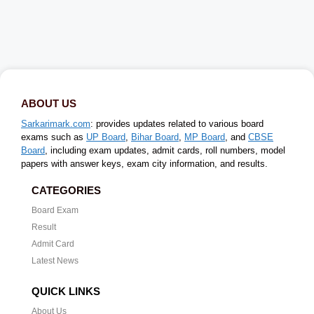
ABOUT US
Sarkarimark.com
: provides updates related to various board
exams such as
UP Board
,
Bihar Board
,
MP Board
, and
CBSE
Board
, including exam updates, admit cards, roll numbers, model
papers with answer keys, exam city information, and results.
CATEGORIES
Board Exam
Result
Admit Card
Latest News
QUICK LINKS
About Us