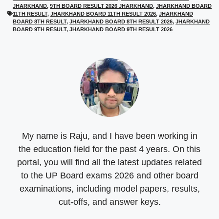
JHARKHAND
,
9TH BOARD RESULT 2026 JHARKHAND
,
JHARKHAND BOARD
i
b
s
g
t
o
A
r
11TH RESULT
,
JHARKHAND BOARD 11TH RESULT 2026
,
JHARKHAND
t
o
p
a
BOARD 8TH RESULT
,
JHARKHAND BOARD 8TH RESULT 2026
,
JHARKHAND
e
k
p
m
BOARD 9TH RESULT
,
JHARKHAND BOARD 9TH RESULT 2026
r
)
My name is Raju, and I have been working in
the education field for the past 4 years. On this
portal, you will find all the latest updates related
to the UP Board exams 2026 and other board
examinations, including model papers, results,
cut-offs, and answer keys.