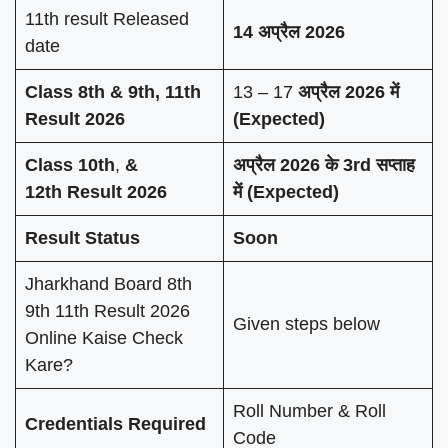
11th result Released
14 अप्रैल 2026
date
Class 8th & 9th, 11th
13 – 17
अप्रैल 2026 में
Result 2026
(Expected)
Class 10th
,
&
अप्रैल 2026 के 3rd सप्ताह
12th
Result 2026
में (Expected)
Result Status
Soon
Jharkhand Board 8th
9th 11th Result 2026
Given steps below
Online Kaise Check
Kare?
Roll Number & Roll
Credentials Required
Code