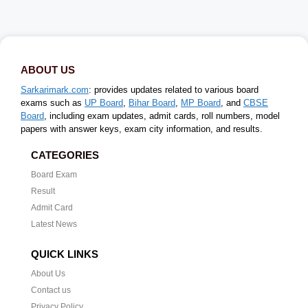
ABOUT US
Sarkarimark.com
: provides updates related to various board
exams such as
UP Board
,
Bihar Board
,
MP Board
, and
CBSE
Board
, including exam updates, admit cards, roll numbers, model
papers with answer keys, exam city information, and results.
CATEGORIES
Board Exam
Result
Admit Card
Latest News
QUICK LINKS
About Us
Contact us
Privacy Policy