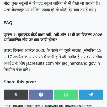
नोट
: कुछ स्कूलों में रिजल्ट स्कूल लॉगिन से भी देखा जा सकता है।
अगर वेबसाइट पर लोडिंग ज्यादा हो तो थोड़ी देर बाद ट्राई करें।
FAQ
प्रश्न 1: झारखंड बोर्ड कक्षा 8वीं, 9वीं और 11वीं का रिजल्ट 2026
आधिकारिक तौर पर कब जारी होगा?
उत्तर: रिजल्ट अप्रैल 2026 के पहले या दूसरे सप्ताह (संभावित 13
– 17 अप्रैल के आसपास) में जारी होने की उम्मीद है। सबसे सटीक
अपडेट के लिए jacresults.com और jac.jharkhand.gov.in
नियमित चेक करें।
Share this post:
Share
Share
Share
Share
X
F
W
T
on
on
on
on
(
a
h
e
T
c
a
l
11TH BOARD RESULT 2026 JHARKHAND
,
8TH BOARD RESULT 2026
w
e
t
e