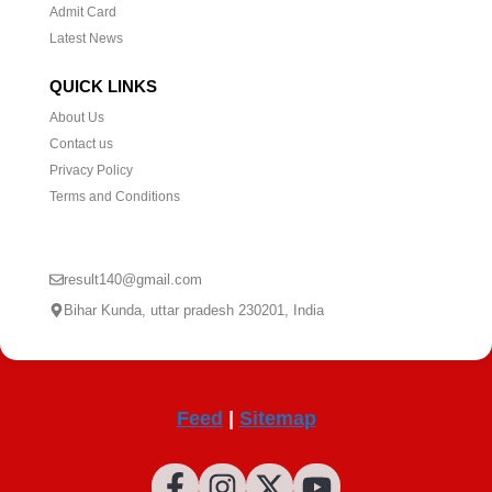
Admit Card
Latest News
QUICK LINKS
About Us
Contact us
Privacy Policy
Terms and Conditions
CONTACT US
result140@gmail.com
Bihar Kunda, uttar pradesh 230201, India
Feed
|
Sitemap