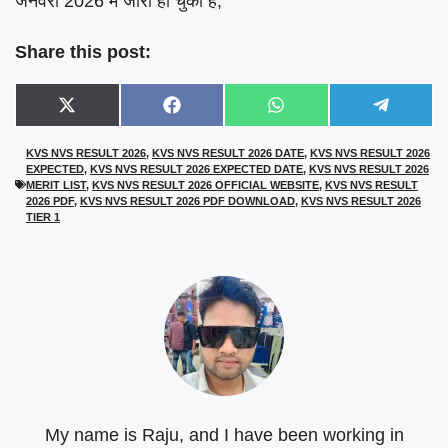
जनवरी 2026 में जारी हो चुकी है,
Share this post:
Share
Share
Share
Share
X
F
W
T
on
on
on
on
(
a
h
e
T
c
a
l
KVS NVS RESULT 2026
,
KVS NVS RESULT 2026 DATE
,
KVS NVS RESULT 2026
w
e
t
e
EXPECTED
,
KVS NVS RESULT 2026 EXPECTED DATE
,
KVS NVS RESULT 2026
i
b
s
g
t
o
A
r
MERIT LIST
,
KVS NVS RESULT 2026 OFFICIAL WEBSITE
,
KVS NVS RESULT
t
o
p
a
2026 PDF
,
KVS NVS RESULT 2026 PDF DOWNLOAD
,
KVS NVS RESULT 2026
e
k
p
m
TIER 1
r
)
My name is Raju, and I have been working in