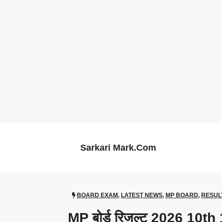
Skip
to
content
Sarkari Mark.Com
BOARD EXAM
,
LATEST NEWS
,
MP BOARD
,
RESUL
MP बोर्ड रिजल्ट 2026 10th