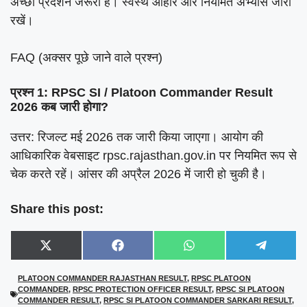
अच्छा प्रदर्शन जरूरी है। स्वस्थ आहार और नियमित अभ्यास जारी
रखें।
FAQ (अक्सर पूछे जाने वाले प्रश्न)
प्रश्न 1: RPSC SI / Platoon Commander Result
2026 कब जारी होगा?
उत्तर: रिजल्ट मई 2026 तक जारी किया जाएगा। आयोग की
आधिकारिक वेबसाइट rpsc.rajasthan.gov.in पर नियमित रूप से
चेक करते रहें। आंसर की अप्रैल 2026 में जारी हो चुकी है।
Share this post:
Share
Share
Share
Share
X
F
W
T
on
on
on
on
(
a
h
e
T
c
a
l
PLATOON COMMANDER RAJASTHAN RESULT
,
RPSC PLATOON
w
e
t
e
COMMANDER
,
RPSC PROTECTION OFFICER RESULT
,
RPSC SI PLATOON
i
b
s
g
t
o
A
r
COMMANDER RESULT
,
RPSC SI PLATOON COMMANDER SARKARI RESULT
,