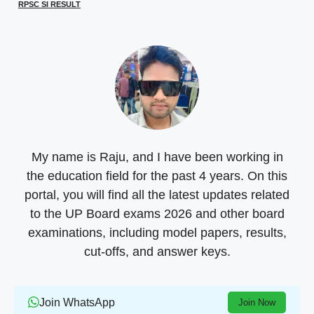
t
o
p
a
RPSC SI RESULT
e
k
p
m
r
)
My name is Raju, and I have been working in
the education field for the past 4 years. On this
portal, you will find all the latest updates related
to the UP Board exams 2026 and other board
examinations, including model papers, results,
cut-offs, and answer keys.
Join WhatsApp
Join Now