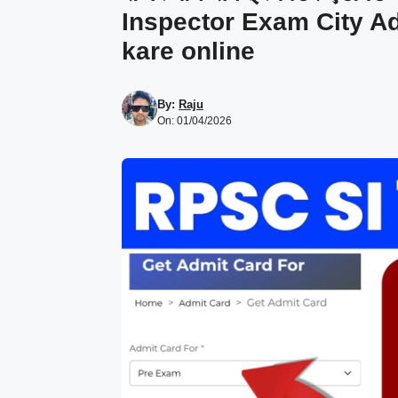
Inspector Exam City A
kare online
By:
Raju
On: 01/04/2026