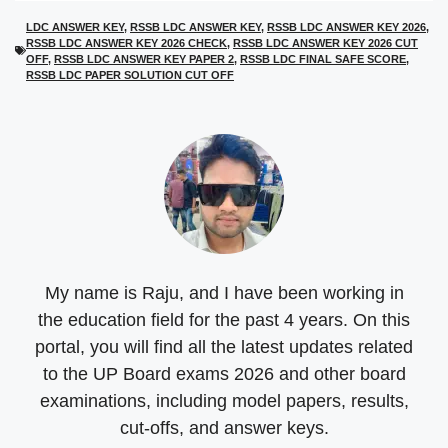
(
a
h
e
T
c
a
l
LDC ANSWER KEY
,
RSSB LDC ANSWER KEY
,
RSSB LDC ANSWER KEY 2026
,
w
e
t
e
RSSB LDC ANSWER KEY 2026 CHECK
,
RSSB LDC ANSWER KEY 2026 CUT
i
b
s
g
t
o
A
r
OFF
,
RSSB LDC ANSWER KEY PAPER 2
,
RSSB LDC FINAL SAFE SCORE
,
t
o
p
a
RSSB LDC PAPER SOLUTION CUT OFF
e
k
p
m
r
)
My name is Raju, and I have been working in
the education field for the past 4 years. On this
portal, you will find all the latest updates related
to the UP Board exams 2026 and other board
examinations, including model papers, results,
cut-offs, and answer keys.