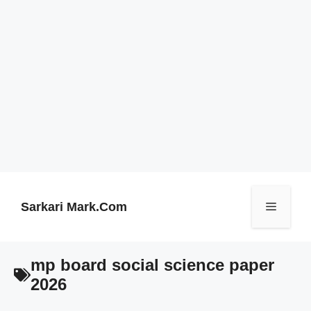
Skip
to
content
Sarkari Mark.Com
Menu
mp board social science paper
2026