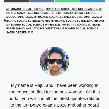
on
on
on
on
(
a
h
e
T
c
a
l
MP BOARD SOCIAL SCIENCE
,
MP BOARD SOCIAL SCIENCE CLASS 10
,
MP
w
e
t
e
BOARD SOCIAL SCIENCE CLASS 10TH
,
MP BOARD SOCIAL SCIENCE
i
b
s
g
t
o
A
r
MODEL PAPER 2025
,
MP BOARD SOCIAL SCIENCE MODEL PAPER 2026
,
MP
t
o
p
a
BOARD SOCIAL SCIENCE PAPER
,
MP BOARD SOCIAL SCIENCE PAPER 2025
,
e
k
p
m
MP BOARD SOCIAL SCIENCE PAPER 2026
,
MP BOARD SOCIAL SCIENCE
r
PAPER 2026 CLASS 10TH IMP QUESTION
,
MP BOARD SOCIAL SCIENCE
)
SAMPLE PAPER 2026
My name is Raju, and I have been working in
the education field for the past 4 years. On this
portal, you will find all the latest updates related
to the UP Board exams 2026 and other board