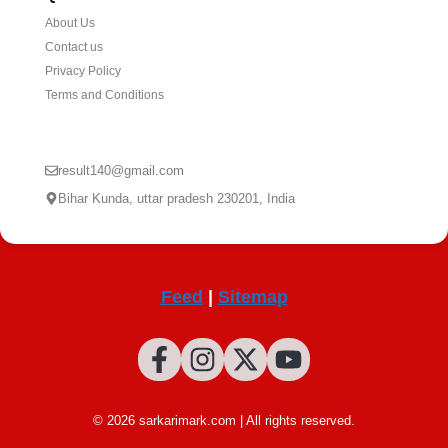
About Us
Contact us
Privacy Policy
Terms and Conditions
CONTACT US
result140@gmail.com
Bihar Kunda, uttar pradesh 230201, India
Feed
|
Sitemap
© 2026 sarkarimark.com | All rights reserved.