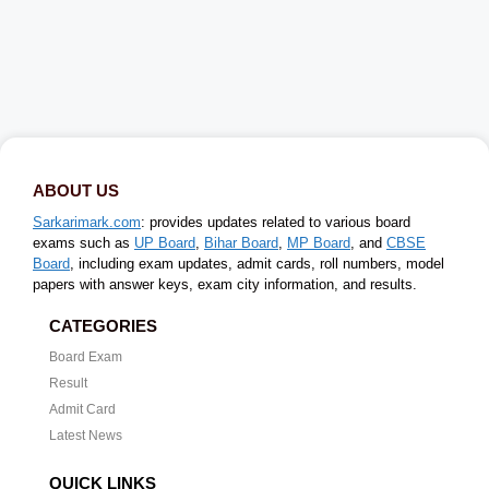
ABOUT US
Sarkarimark.com
: provides updates related to various board
exams such as
UP Board
,
Bihar Board
,
MP Board
, and
CBSE
Board
, including exam updates, admit cards, roll numbers, model
papers with answer keys, exam city information, and results.
CATEGORIES
Board Exam
Result
Admit Card
Latest News
QUICK LINKS