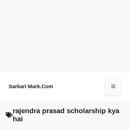
Skip
to
content
Sarkari Mark.Com
Menu
rajendra prasad scholarship kya
hai