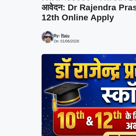
आवेदन: Dr Rajendra Pra
12th Online Apply
By:
Raju
On: 01/06/2026