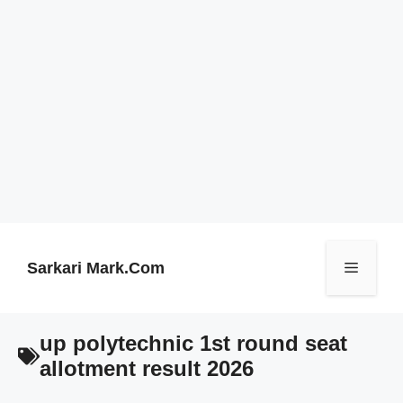
Skip
to
content
Sarkari Mark.Com
Menu
up polytechnic 1st round seat
allotment result 2026