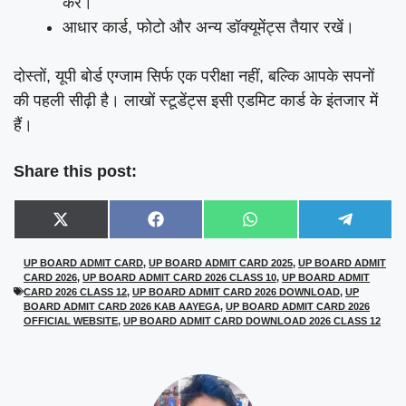
करें।
आधार कार्ड, फोटो और अन्य डॉक्यूमेंट्स तैयार रखें।
दोस्तों, यूपी बोर्ड एग्जाम सिर्फ एक परीक्षा नहीं, बल्कि आपके सपनों
की पहली सीढ़ी है। लाखों स्टूडेंट्स इसी एडमिट कार्ड के इंतजार में
हैं।
Share this post:
Share
Share
Share
Share
X
F
W
T
on
on
on
on
(
a
h
e
T
c
a
l
UP BOARD ADMIT CARD
,
UP BOARD ADMIT CARD 2025
,
UP BOARD ADMIT
w
e
t
e
CARD 2026
,
UP BOARD ADMIT CARD 2026 CLASS 10
,
UP BOARD ADMIT
i
b
s
g
t
o
A
r
CARD 2026 CLASS 12
,
UP BOARD ADMIT CARD 2026 DOWNLOAD
,
UP
t
o
p
a
BOARD ADMIT CARD 2026 KAB AAYEGA
,
UP BOARD ADMIT CARD 2026
e
k
p
m
OFFICIAL WEBSITE
,
UP BOARD ADMIT CARD DOWNLOAD 2026 CLASS 12
r
)