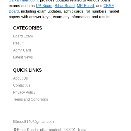
Sarkarimark.com
: provides updates related to various board
exams such as
UP Board
,
Bihar Board
,
MP Board
, and
CBSE
Board
, including exam updates, admit cards, roll numbers, model
papers with answer keys, exam city information, and results.
CATEGORIES
Board Exam
Result
Admit Card
Latest News
QUICK LINKS
About Us
Contact us
Privacy Policy
Terms and Conditions
CONTACT US
result140@gmail.com
Bihar Kunda, uttar pradesh 230201, India