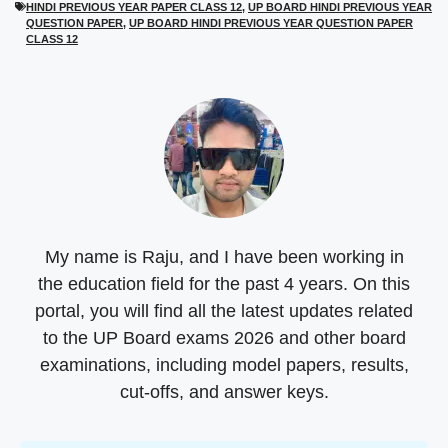
t
o
A
r
HINDI PREVIOUS YEAR PAPER CLASS 12
,
UP BOARD HINDI PREVIOUS YEAR
t
o
p
a
QUESTION PAPER
,
UP BOARD HINDI PREVIOUS YEAR QUESTION PAPER
e
k
p
m
CLASS 12
r
)
My name is Raju, and I have been working in
the education field for the past 4 years. On this
portal, you will find all the latest updates related
to the UP Board exams 2026 and other board
examinations, including model papers, results,
cut-offs, and answer keys.