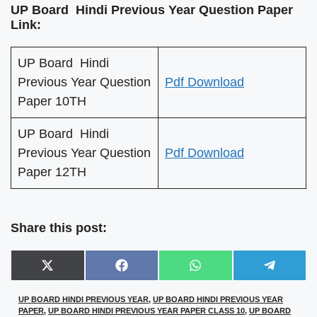
UP Board Hindi Previous Year Question Paper
Link:
UP Board Hindi
Previous Year Question
Pdf Download
Paper 10TH
UP Board Hindi
Previous Year Question
Pdf Download
Paper 12TH
Share this post:
Share
Share
Share
Share
X
F
W
T
on
on
on
on
(
a
h
e
T
c
a
l
UP BOARD HINDI PREVIOUS YEAR
,
UP BOARD HINDI PREVIOUS YEAR
w
e
t
e
PAPER
,
UP BOARD HINDI PREVIOUS YEAR PAPER CLASS 10
,
UP BOARD
i
b
s
g