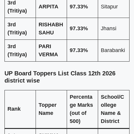
3rd
ARPITA
97.33%
Sitapur
(Tritiya)
3rd
RISHABH
97.33%
Jhansi
(Tritiya)
SAHU
3rd
PARI
97.33%
Barabanki
(Tritiya)
VERMA
UP Board Toppers List Class 12th 2026
district wise
Percenta
School/C
Topper
ge
Marks
ollege
Rank
Name
(out of
Name &
500)
District