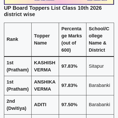
UP Board Toppers List Class 10th 2026
district wise
Percenta
School/C
Topper
ge
Marks
ollege
Rank
Name
(out of
Name &
600)
District
1st
KASHISH
97.83%
Sitapur
(Pratham)
VERMA
1st
ANSHIKA
97.83%
Barabanki
(Pratham)
VERMA
2nd
ADITI
97.50%
Barabanki
(Dwitiya)