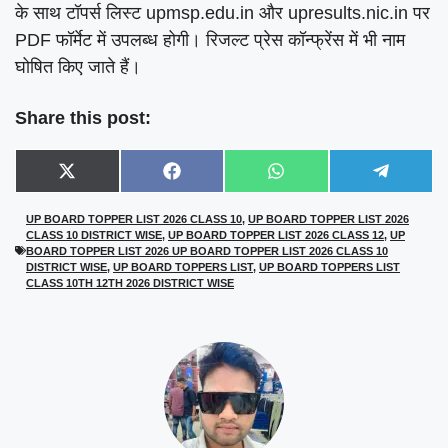
के साथ टॉपर्स लिस्ट upmsp.edu.in और upresults.nic.in पर
PDF फॉर्मेट में उपलब्ध होगी। रिजल्ट प्रेस कॉन्फ्रेंस में भी नाम
घोषित किए जाते हैं।
Share this post:
Share
Share
Share
Share
X
F
W
T
on
on
on
on
(
a
h
e
T
c
a
l
UP BOARD TOPPER LIST 2026 CLASS 10
,
UP BOARD TOPPER LIST 2026
w
e
t
e
CLASS 10 DISTRICT WISE
,
UP BOARD TOPPER LIST 2026 CLASS 12
,
UP
i
b
s
g
t
o
A
r
BOARD TOPPER LIST 2026 UP BOARD TOPPER LIST 2026 CLASS 10
t
o
p
a
DISTRICT WISE
,
UP BOARD TOPPERS LIST
,
UP BOARD TOPPERS LIST
e
k
p
m
CLASS 10TH 12TH 2026 DISTRICT WISE
r
)