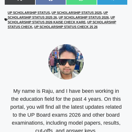
Share
Share
Share
Share
X
F
W
T
on
on
on
on
(
a
h
e
T
c
a
l
UP SCHOLARSHIP STATUS
,
UP SCHOLARSHIP STATUS 2025
,
UP
w
e
t
e
SCHOLARSHIP STATUS 2025 26
,
UP SCHOLARSHIP STATUS 2026
,
UP
i
b
s
g
t
o
A
r
SCHOLARSHIP STATUS 2026 KAISE CHECK KARE
,
UP SCHOLARSHIP
t
o
p
a
STATUS CHECK
,
UP SCHOLARSHIP STATUS CHECK 25 26
e
k
p
m
r
)
My name is Raju, and I have been working in
the education field for the past 4 years. On this
portal, you will find all the latest updates related
to the UP Board exams 2026 and other board
examinations, including model papers, results,
cut-offs, and answer keys.