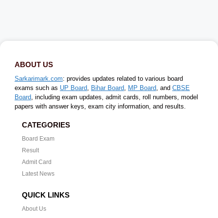
ABOUT US
Sarkarimark.com
: provides updates related to various board
exams such as
UP Board
,
Bihar Board
,
MP Board
, and
CBSE
Board
, including exam updates, admit cards, roll numbers, model
papers with answer keys, exam city information, and results.
CATEGORIES
Board Exam
Result
Admit Card
Latest News
QUICK LINKS
About Us