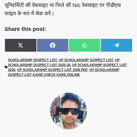
यूनिवर्सिटी की वेबसाइट या जिले की Nic वेबसाइट पर पीडीएफ
फाइल के रूप में चेक करें।
Share this post:
Share
Share
Share
Share
X
F
W
T
on
on
on
on
(
a
h
e
T
c
a
l
SCHOLARSHIP SUSPECT LIST
,
UP SCHOLARSHIP SUSPECT LIST
,
UP
w
e
t
e
SCHOLARSHIP SUSPECT LIST 2025-26
,
UP SCHOLARSHIP SUSPECT LIST
i
b
s
g
t
o
A
r
2026
,
UP SCHOLARSHIP SUSPECT LIST 2026 PDF
,
UP SCHOLARSHIP
t
o
p
a
SUSPECT LIST KAISE CHECK KARE ONLINE
e
k
p
m
r
)