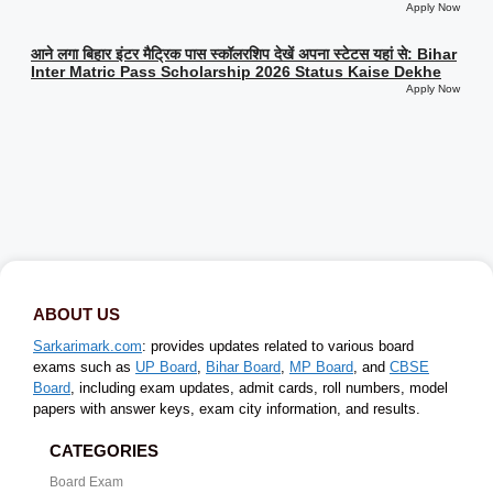
Apply Now
आने लगा बिहार इंटर मैट्रिक पास स्कॉलरशिप देखें अपना स्टेटस यहां से: Bihar
Inter Matric Pass Scholarship 2026 Status Kaise Dekhe
Apply Now
ABOUT US
Sarkarimark.com
: provides updates related to various board
exams such as
UP Board
,
Bihar Board
,
MP Board
, and
CBSE
Board
, including exam updates, admit cards, roll numbers, model
papers with answer keys, exam city information, and results.
CATEGORIES
Board Exam