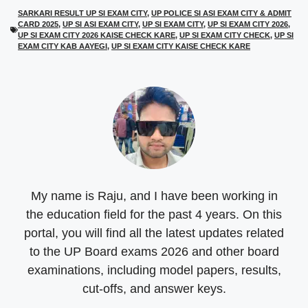
T
c
a
l
SARKARI RESULT UP SI EXAM CITY
,
UP POLICE SI ASI EXAM CITY & ADMIT
w
e
t
e
CARD 2025
,
UP SI ASI EXAM CITY
,
UP SI EXAM CITY
,
UP SI EXAM CITY 2026
,
i
b
s
g
t
o
A
r
UP SI EXAM CITY 2026 KAISE CHECK KARE
,
UP SI EXAM CITY CHECK
,
UP SI
t
o
p
a
EXAM CITY KAB AAYEGI
,
UP SI EXAM CITY KAISE CHECK KARE
e
k
p
m
r
)
My name is Raju, and I have been working in
the education field for the past 4 years. On this
portal, you will find all the latest updates related
to the UP Board exams 2026 and other board
examinations, including model papers, results,
cut-offs, and answer keys.