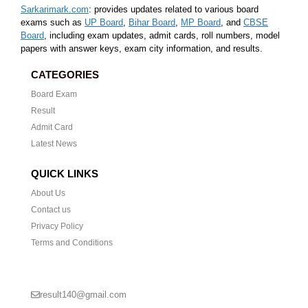
Sarkarimark.com
: provides updates related to various board
exams such as
UP Board
,
Bihar Board
,
MP Board
, and
CBSE
Board
, including exam updates, admit cards, roll numbers, model
papers with answer keys, exam city information, and results.
CATEGORIES
Board Exam
Result
Admit Card
Latest News
QUICK LINKS
About Us
Contact us
Privacy Policy
Terms and Conditions
CONTACT US
result140@gmail.com