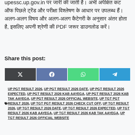
upessc.up.gov.in पर जारी की जाती है। अभी अपेक्षित कट
ऑफ पिछले ट्रेंड और परीक्षा विश्लेषण के आधार पर उपलब्ध हैं।
अलग-अलग विषय और अलग-अलग कैटेगरी के अनुसार अंतर होता
है, इसलिए अपनी श्रेणी की PDF जरूर डाउनलोड करें।
Share this post:
Share
Share
Share
Share
X
F
W
T
on
on
on
on
(
a
h
e
T
c
a
l
UP PGT RESULT 2026
,
UP PGT RESULT 2026 DATE
,
UP PGT RESULT 2026
w
e
t
e
EXPECTED
,
UP PGT RESULT 2026 KAB AAYEGA
,
UP PGT RESULT 2026 KAB
i
b
s
g
t
o
A
r
TAK AAYEGA
,
UP PGT RESULT 2026 OFFICIAL WEBSITE
,
UP TGT PGT
t
o
p
a
RESULT 2026
,
UP TGT PGT RESULT 2026 CHECK CUT OFF
,
UP TGT RESULT
e
k
p
m
2026
,
UP TGT RESULT 2026 DATE
,
UP TGT RESULT 2026 EXPECTED
,
UP TGT
r
RESULT 2026 KAB AAYEGA
,
UP TGT RESULT 2026 KAB TAK AAYEGA
,
UP
)
TGT RESULT 2026 OFFICIAL WEBSITE